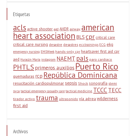
Etiquetas
american
acls
active shooter
AHDR
airway
aed
heart association
cpr
BLS
critical care
critical care nursing
ekg
desastre
desastres
ecctrainings
ECG
heartsaver first aid cpr
hands-only cpr
emergency nursing
EMSWeek
pals
NAEMT
aed
paro cardiaco
Huracán María
instagram
Puerto Rico
PHTLS
primeros auxilios
República Dominicana
rcp
quemaduras
sepsis
resucitación cardiopulmonar
sonografía
Shock
stemi
TCCC
TECC
svca
tactical medicine
tactical emergency casualty care
trauma
wilderness
vía aérea
tirador activo
ultrasonido
first aid
Archivos