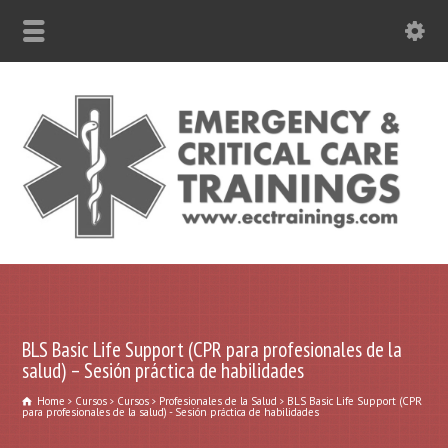
787-630-6301 WhatsApp
BLS Basic Life Support (CPR para profesionales de la
salud) – Sesión práctica de habilidades
Home
Cursos
Cursos
Profesionales de la Salud
BLS Basic Life Support (CPR
para profesionales de la salud) - Sesión práctica de habilidades