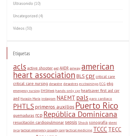
Ultrasonido
(10)
Uncategorized
(4)
Videos
(30)
Etiquetas
american
acls
active shooter
AHDR
airway
aed
heart association
cpr
BLS
critical care
critical care nursing
ekg
desastre
desastres
ecctrainings
ECG
heartsaver first aid cpr
hands-only cpr
emergency nursing
EMSWeek
pals
NAEMT
aed
paro cardiaco
Huracán María
instagram
Puerto Rico
PHTLS
primeros auxilios
República Dominicana
rcp
quemaduras
sepsis
resucitación cardiopulmonar
sonografía
Shock
stemi
TCCC
TECC
svca
tactical medicine
tactical emergency casualty care