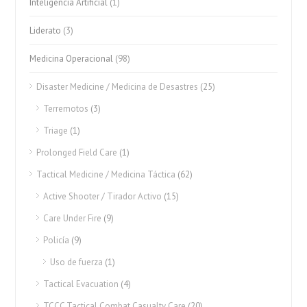
Inteligencia Artificial
(1)
Liderato
(3)
Medicina Operacional
(98)
Disaster Medicine / Medicina de Desastres
(25)
Terremotos
(3)
Triage
(1)
Prolonged Field Care
(1)
Tactical Medicine / Medicina Táctica
(62)
Active Shooter / Tirador Activo
(15)
Care Under Fire
(9)
Policía
(9)
Uso de fuerza
(1)
Tactical Evacuation
(4)
TCCC Tactical Combat Casualty Care
(20)