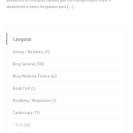
pensamos en múltiples heridos que son transportados a uno o
idealmente a varios hospitales para […]
Categorías
Airway / Vía Aérea
(20)
Blog General
(388)
Blog Medicina Táctica
(62)
Book Club
(1)
Breathing / Respiración
(5)
Cardiología
(33)
ECG
(16)