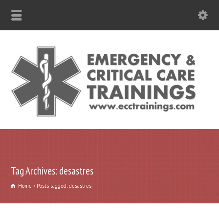
787-630-6301 WhatsApp
Tag Archives: desastres
Home
Posts tagged: desastres