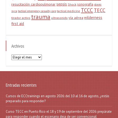
sepsis
resucitación cardiopulmonar
sonografía
Shock
stemi
TCCC
TECC
svca
tactical medicine
tactical emergency casualty care
trauma
wilderness
vía aérea
tirador activo
ultrasonido
first aid
Archivos
Archivos
Entradas recientes
Cursos de ECCtrainings en agosto 2026: del 10 al 16 de agosto, ¿estás
preparado para responder?
Curso TECC en Puerto Rico el 18 y 19 de septiembre del 2026: prepárate
para responder cuando el escenario deja de ser convencional