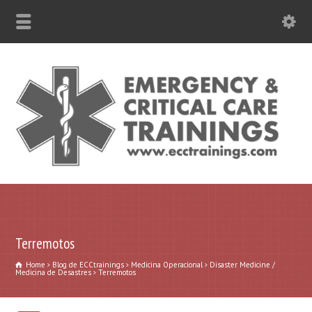
787-630-6301 WhatsApp
Terremotos
Home
Blog de ECCtrainings
Medicina Operacional
Disaster Medicine /
Medicina de Desastres
Terremotos