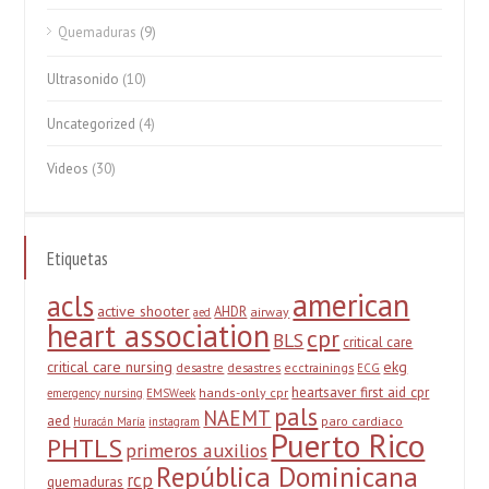
Quemaduras
(9)
Ultrasonido
(10)
Uncategorized
(4)
Videos
(30)
Etiquetas
american
acls
active shooter
AHDR
airway
aed
heart association
cpr
BLS
critical care
critical care nursing
ekg
desastre
desastres
ecctrainings
ECG
heartsaver first aid cpr
hands-only cpr
emergency nursing
EMSWeek
pals
NAEMT
aed
paro cardiaco
Huracán María
instagram
Puerto Rico
PHTLS
primeros auxilios
República Dominicana
rcp
quemaduras