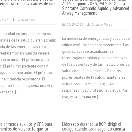
ergencia comienza antes de que
ACLS en junio 2026, PALS, ECG para
Síndrome Coronario Agudo y Advanced
Airway Management
2/2026
Gustavo Flores
06/15/2026
Gustavo Flores
a realidad incómoda que pocos
La medicina de emergencias y el cuidado
onales de la salud quieren admitir:
crítico evolucionan constantemente. Las
ría de las emergencias críticas
guías clínicas se actualizan, las
rentaremos en nuestra carrera
tecnologías cambian y las expectativas
han ocurrido. El próximo paro
de los pacientes y de las instituciones de
o. El próximo paciente con un
salud continúan creciendo. Para los
 agudo de miocardio. El próximo
profesionales de la salud, mantenerse
insuficiencia respiratoria. El
actualizado no es un lujo; es una
 paciente que requerirá una vía
responsabilidad profesional y ética. Por
vanzada. […]
eso, esta semana en […]
e primeros auxilios y CPR para
Liderazgo durante la RCP: dirigir el
entos de verano: lo que tu
código cuando cada segundo cuenta