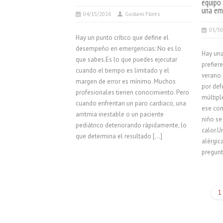
equipo 
una em
04/15/2026
Gustavo Flores
03/3
Hay un punto crítico que define el
desempeño en emergencias: No es lo
Hay un
que sabes.Es lo que puedes ejecutar
prefier
cuando el tiempo es limitado y el
verano 
margen de error es mínimo. Muchos
por def
profesionales tienen conocimiento. Pero
múltipl
cuando enfrentan un paro cardiaco, una
ese con
arritmia inestable o un paciente
niño se
pediátrico deteriorando rápidamente, lo
calor.U
que determina el resultado […]
alérgica
pregunt
1