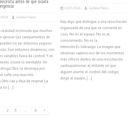
necesita antes de que ocurra
ergencia
02/07/2026
Gustavo Flores
0/2026
Gustavo Flores
Hay algo que distingue a una resucitación
organizada de una que se convierte en
a realidad incómoda que muchos
caos. No es el equipo. No es el
en ignorar: Los campamentos de
conocimiento. No es la
pueden no ser entornos seguros
intención.Es liderazgo. La imagen que
ecto. Son entornos dinámicos, con
observas captura uno de los momentos
es variables fuera de control: Y en
más críticos dentro de una resucitación
texto, ocurre lo inevitable. Un
cardiopulmonar: el instante en que
 ahoga.Otro se desmaya por
alguien asume el control del código,
no sufre una reacción
dirige al equipo, […]
.Otro cae y deja de respirar. La
a no […]
2
3
…
6