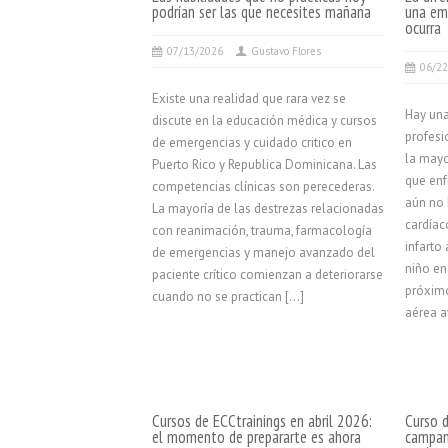
podrían ser las que necesites mañana
una em
ocurra
07/13/2026
Gustavo Flores
06/2
Existe una realidad que rara vez se
Hay un
discute en la educación médica y cursos
profesi
de emergencias y cuidado critico en
la mayo
Puerto Rico y Republica Dominicana. Las
que enf
competencias clínicas son perecederas.
aún no 
La mayoría de las destrezas relacionadas
cardíac
con reanimación, trauma, farmacología
infarto
de emergencias y manejo avanzado del
niño en 
paciente crítico comienzan a deteriorarse
próximo
cuando no se practican […]
aérea a
Cursos de ECCtrainings en abril 2026:
Curso d
el momento de prepararte es ahora
campam