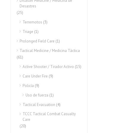
Disaster Medicine / Medicina de
Desastres
(25)
Terremotos
(3)
Triage
(1)
Prolonged Field Care
(1)
Tactical Medicine / Medicina Táctica
(61)
Active Shooter / Tirador Activo
(15)
Care Under Fire
(9)
Policía
(9)
Uso de fuerza
(1)
Tactical Evacuation
(4)
TCCC Tactical Combat Casualty
Care
(20)