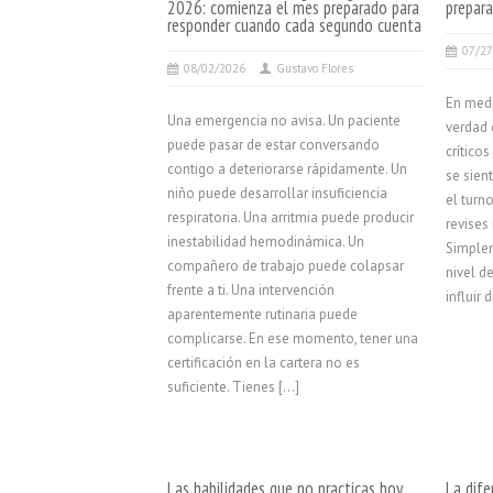
2026: comienza el mes preparado para
prepara
responder cuando cada segundo cuenta
07/2
08/02/2026
Gustavo Flores
En medi
Una emergencia no avisa. Un paciente
verdad d
puede pasar de estar conversando
crítico
contigo a deteriorarse rápidamente. Un
se sien
niño puede desarrollar insuficiencia
el turn
respiratoria. Una arritmia puede producir
revises
inestabilidad hemodinámica. Un
Simplem
compañero de trabajo puede colapsar
nivel d
frente a ti. Una intervención
influir
aparentemente rutinaria puede
complicarse. En ese momento, tener una
certificación en la cartera no es
suficiente. Tienes […]
Las habilidades que no practicas hoy
La dife