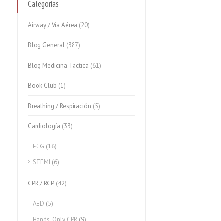
Categorías
Airway / Vía Aérea
(20)
Blog General
(387)
Blog Medicina Táctica
(61)
Book Club
(1)
Breathing / Respiración
(5)
Cardiología
(33)
ECG
(16)
STEMI
(6)
CPR / RCP
(42)
AED
(5)
Hands-Only CPR
(9)