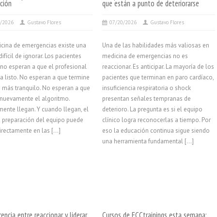
ción
que están a punto de deteriorarse
7/2026
Gustavo Flores
07/20/2026
Gustavo Flores
cina de emergencias existe una
Una de las habilidades más valiosas en
ifícil de ignorar. Los pacientes
medicina de emergencias no es
s no esperan a que el profesional
reaccionar. Es anticipar. La mayoría de los
ta listo. No esperan a que termine
pacientes que terminan en paro cardíaco,
o más tranquilo. No esperan a que
insuficiencia respiratoria o shock
 nuevamente el algoritmo.
presentan señales tempranas de
ente llegan. Y cuando llegan, el
deterioro. La pregunta es si el equipo
e preparación del equipo puede
clínico logra reconocerlas a tiempo. Por
 directamente en las […]
eso la educación continua sigue siendo
una herramienta fundamental […]
rencia entre reaccionar y liderar
Cursos de ECCtrainings esta semana: