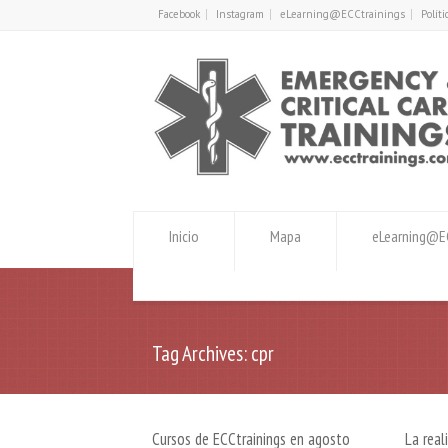
Facebook
Instagram
eLearning@ECCtrainings
Polít
Inicio
Mapa
eLearning@EC
Tag Archives: cpr
Cursos de ECCtrainings en agosto
La real