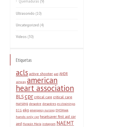
Quemaduras
(9)
Ultrasonido
(10)
Uncategorized
(4)
Videos
(30)
Etiquetas
acls
active shooter
AHDR
aed
american
airway
heart association
cpr
BLS
critical care
critical care
nursing
desastre
desastres
ecctrainings
ekg
ECG
emergency nursing
EMSWeek
heartsaver first aid cpr
hands-only cpr
NAEMT
aed
Huracán María
instagram