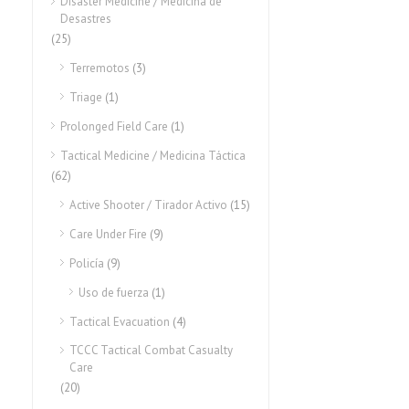
Disaster Medicine / Medicina de
Desastres
(25)
Terremotos
(3)
Triage
(1)
Prolonged Field Care
(1)
Tactical Medicine / Medicina Táctica
(62)
Active Shooter / Tirador Activo
(15)
Care Under Fire
(9)
Policía
(9)
Uso de fuerza
(1)
Tactical Evacuation
(4)
TCCC Tactical Combat Casualty
Care
(20)