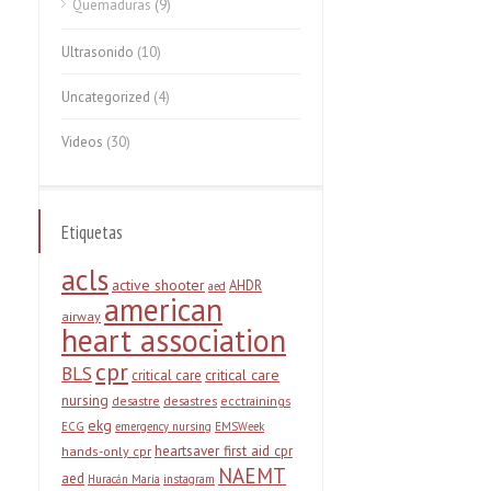
Quemaduras
(9)
Ultrasonido
(10)
Uncategorized
(4)
Videos
(30)
Etiquetas
acls
active shooter
AHDR
aed
american
airway
heart association
cpr
BLS
critical care
critical care
nursing
desastre
desastres
ecctrainings
ekg
ECG
emergency nursing
EMSWeek
heartsaver first aid cpr
hands-only cpr
NAEMT
aed
Huracán María
instagram