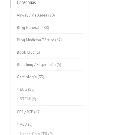
Categorías
Airway / Vía Aérea
(20)
Blog General
(388)
Blog Medicina Táctica
(62)
Book Club
(1)
Breathing / Respiración
(5)
Cardiología
(33)
ECG
(16)
STEMI
(6)
CPR / RCP
(42)
AED
(5)
Hands-Only CPR
(9)