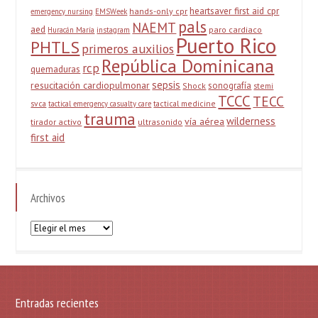
heartsaver first aid cpr
hands-only cpr
emergency nursing
EMSWeek
pals
NAEMT
aed
paro cardiaco
Huracán María
instagram
Puerto Rico
PHTLS
primeros auxilios
República Dominicana
rcp
quemaduras
sepsis
resucitación cardiopulmonar
sonografía
Shock
stemi
TCCC
TECC
svca
tactical medicine
tactical emergency casualty care
trauma
wilderness
vía aérea
tirador activo
ultrasonido
first aid
Archivos
Archivos
Entradas recientes