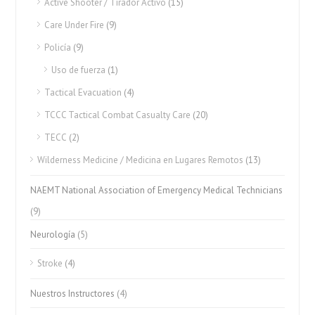
Active Shooter / Tirador Activo
(15)
Care Under Fire
(9)
Policía
(9)
Uso de fuerza
(1)
Tactical Evacuation
(4)
TCCC Tactical Combat Casualty Care
(20)
TECC
(2)
Wilderness Medicine / Medicina en Lugares Remotos
(13)
NAEMT National Association of Emergency Medical Technicians
(9)
Neurología
(5)
Stroke
(4)
Nuestros Instructores
(4)