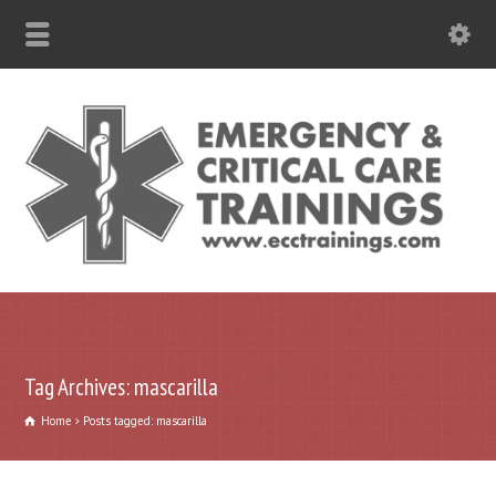
787-630-6301 WhatsApp
Tag Archives: mascarilla
Home
Posts tagged: mascarilla