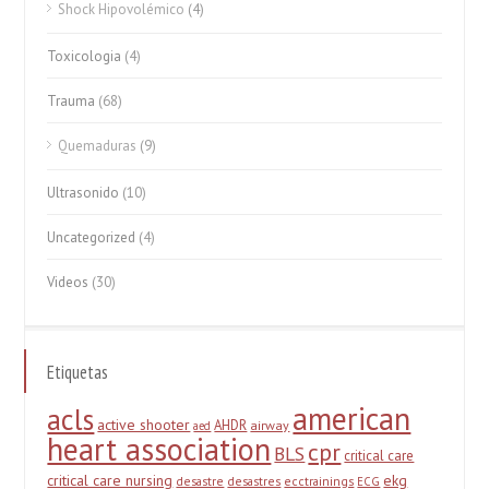
Shock Hipovolémico
(4)
Toxicologia
(4)
Trauma
(68)
Quemaduras
(9)
Ultrasonido
(10)
Uncategorized
(4)
Videos
(30)
Etiquetas
american
acls
active shooter
AHDR
airway
aed
heart association
cpr
BLS
critical care
critical care nursing
ekg
desastre
desastres
ecctrainings
ECG