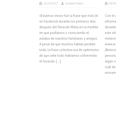
11/23/2017
Gustavo Flores
09/1
«Estamos vivos» fue la frase que más leí
Con el 
en Facebook durante los primeros días
informa
después del Huracán María en la medida
durante
en que podíamos ir conociendo el
este si
estatus de nuestros familiares y amigos.
meteoro
A pesar de que muchos habían perdido
www.wea
todo, la frase colectiva era de optimismo
¡Reinic
de que ante todo habíamos sobrevivido
persona
el huracán. […]
algún c
cuál de
movamo