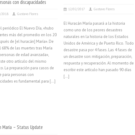
ersonas con discapacidades
12/02/2017
Gustavo Flores
6/2018
Gustavo Flores
El Huracán María pasará a la historia
l periódico El Nuevo Día, «hubo
como uno de los peores desastres
rtes más del promedio en los 20
naturales en la historia de los Estados
spués de [el huracán] María». De
Unidos de América y de Puerto Rico. Todo
l 68% de las muertes tras María
desastre pasa por 4 fases. Las 4 fases de
personas de edad avanzada»,
un desastre son: mitigación, preparación,
ste otro artículo del mismo
respuesta y recuperación. Al momento de
co. La preparación para casos de
escribir este artículo han pasado 90 días
e para personas con
[…]
cidades es fundamental para […]
n María – Status Update