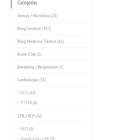
Categorías
Airway / Vía Aérea
(20)
Blog General
(387)
Blog Medicina Táctica
(61)
Book Club
(1)
Breathing / Respiración
(5)
Cardiología
(33)
ECG
(16)
STEMI
(6)
CPR / RCP
(42)
AED
(5)
Hands-Only CPR
(9)