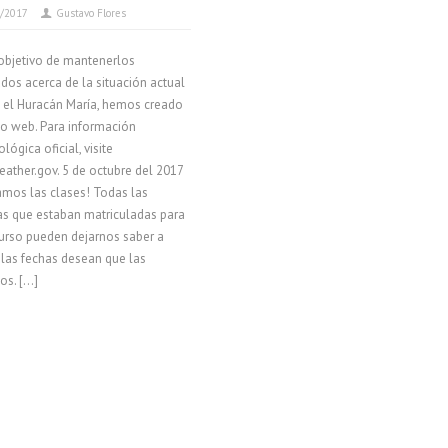
9/2017
Gustavo Flores
objetivo de mantenerlos
dos acerca de la situación actual
 el Huracán María, hemos creado
tio web. Para información
lógica oficial, visite
ther.gov. 5 de octubre del 2017
iamos las clases! Todas las
s que estaban matriculadas para
urso pueden dejarnos saber a
 las fechas desean que las
s. […]