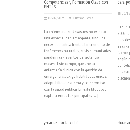
Competencias y Formación Clave con
para p
PHTLS
06/1
07/02/2025
Gustavo Flores
Según e
La enfermería en desastres no es solo
700 mue
una especialidad emergente, sino una
días de
necesidad crítica frente al incremento de
esas «e
fenómenos naturales, crisis humanitarias,
fueron 
pandemias y eventos de violencia
según e
masiva. Este campo, que une la
periódi
enfermería clínica con la gestión de
desastr
emergencias, exige habilidades únicas,
discapa
adaptabilidad extrema y compromiso
con la salud pública. En este blogpost,
exploraremos los principales […]
¡Gracias por la vida!
Huracá