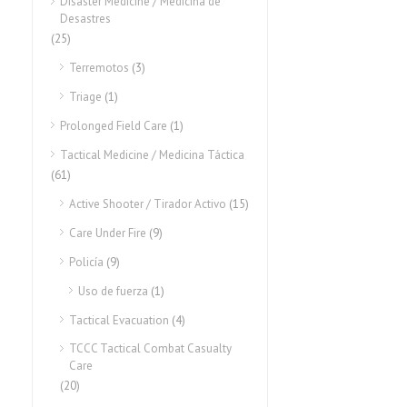
Disaster Medicine / Medicina de
Desastres
(25)
Terremotos
(3)
Triage
(1)
Prolonged Field Care
(1)
Tactical Medicine / Medicina Táctica
(61)
Active Shooter / Tirador Activo
(15)
Care Under Fire
(9)
Policía
(9)
Uso de fuerza
(1)
Tactical Evacuation
(4)
TCCC Tactical Combat Casualty
Care
(20)