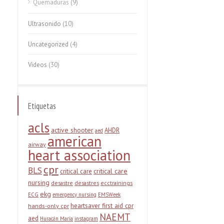
Quemaduras
(9)
Ultrasonido
(10)
Uncategorized
(4)
Videos
(30)
Etiquetas
acls
active shooter
AHDR
aed
american
airway
heart association
cpr
BLS
critical care
critical care
nursing
desastre
desastres
ecctrainings
ekg
ECG
emergency nursing
EMSWeek
heartsaver first aid cpr
hands-only cpr
NAEMT
aed
Huracán María
instagram