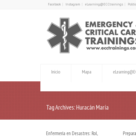
Facebook
Instagram
eLearning@ECCtrainings
Polít
Inicio
Mapa
eLearning@EC
Tag Archives: Huracán María
Enfermería en Desastres: Rol,
Prepara