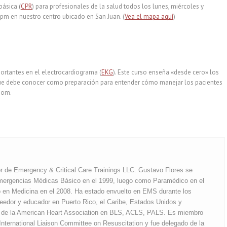
básica (
CPR
) para profesionales de la salud todos los lunes, miércoles y
0 pm en nuestro centro ubicado en San Juan. (
Vea el mapa aquí
)
portantes en el electrocardiograma (
EKG
). Este curso enseña «desde cero» los
 que debe conocer como preparación para entender cómo manejar los pacientes
Zoom.
or de Emergency & Critical Care Trainings LLC. Gustavo Flores se
ergencias Médicas Básico en el 1999, luego como Paramédico en el
o en Medicina en el 2008. Ha estado envuelto en EMS durante los
edor y educador en Puerto Rico, el Caribe, Estados Unidos y
or de la American Heart Association en BLS, ACLS, PALS. Es miembro
 International Liaison Committee on Resuscitation y fue delegado de la