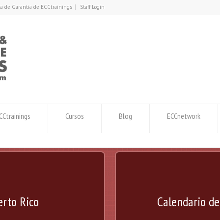
ica de Garantía de ECCtrainings
Staff Login
Ctrainings
Cursos
Blog
ECCnetwork
erto Rico
Calendario d