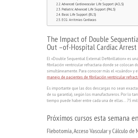
Advanced Cardiovascular Life Support (ACLS)
Pediatric Advanced Life Support (PALS)
Basic Life Support (BLS)
ECG: Arritmias Cardiacas
The Impact of Double Sequentia
Out –of-Hospital Cardiac Arrest
El «Double Sequential External Defibrillation» es una
fibrilación ventricular refractaria donde se colocan
simultáneamente. Para conocer más el «cuándo» y e
manejo de pacientes de fibrilación ventricular refrac
Es importante que las dos descargas no sean exact
de su garantía), según los manufactureros. Por lo tan
tiempo puede haber entre cada una de ellas… 75 mi
Próximos cursos esta semana en
Flebotomía, Acceso Vascular y Cálculo d