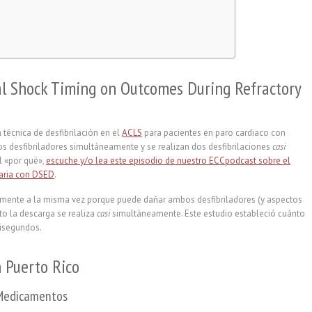
l Shock Timing on Outcomes During Refractory
 técnica de desfibrilación en el
ACLS
para pacientes en paro cardiaco con
 dos desfibriladores simultáneamente y se realizan dos desfibrilaciones
casi
l «por qué»,
escuche y/o lea este episodio de nuestro ECCpodcast sobre el
taria con DSED
.
amente a la misma vez porque puede dañar ambos desfibriladores (y aspectos
to la descarga se realiza
casi
simultáneamente. Este estudio estableció cuánto
lisegundos.
 Puerto Rico
e Medicamentos