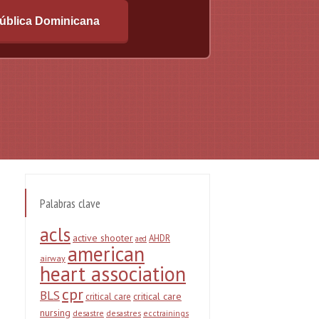
ública Dominicana
Palabras clave
acls
active shooter
AHDR
aed
american
airway
heart association
cpr
BLS
critical care
critical care
nursing
desastre
desastres
ecctrainings