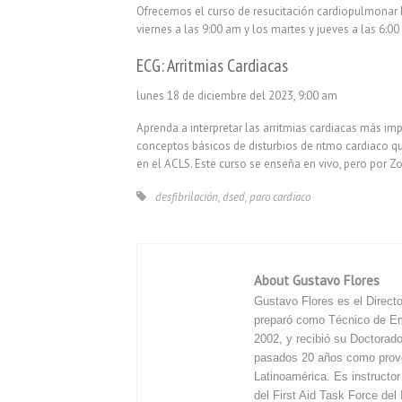
Ofrecemos el curso de resucitación cardiopulmonar 
viernes a las 9:00 am y los martes y jueves a las 6:0
ECG: Arritmias Cardiacas
lunes 18 de diciembre del 2023, 9:00 am
Aprenda a interpretar las arritmias cardiacas más im
conceptos básicos de disturbios de ritmo cardiaco
en el ACLS. Este curso se enseña en vivo, pero por 
desfibrilación
,
dsed
,
paro cardiaco
About Gustavo Flores
Gustavo Flores es el Direct
preparó como Técnico de Em
2002, y recibió su Doctorad
pasados 20 años como prove
Latinoamérica. Es instruct
del First Aid Task Force del