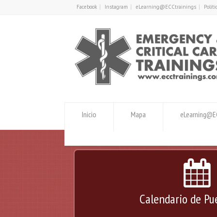
Facebook
Instagram
eLearning@ECCtrainings
Polít
Inicio
Mapa
eLearning@EC
Calendario de Pu