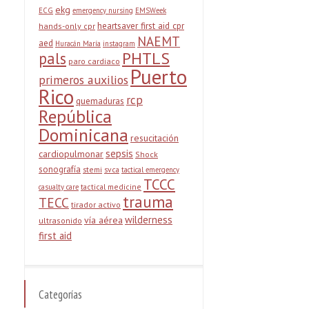
ekg
ECG
emergency nursing
EMSWeek
heartsaver first aid cpr
hands-only cpr
NAEMT
aed
Huracán María
instagram
PHTLS
pals
paro cardiaco
Puerto
primeros auxilios
Rico
rcp
quemaduras
República
Dominicana
resucitación
sepsis
cardiopulmonar
Shock
sonografía
stemi
svca
tactical emergency
TCCC
tactical medicine
casualty care
trauma
TECC
tirador activo
wilderness
vía aérea
ultrasonido
first aid
Categorías