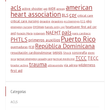
american
acls
active shooter
AHDR
airway
aed
heart association
cpr
BLS
critical care
critical care nursing
ekg
desastre
desastres
ecctrainings
ECG
heartsaver first aid cpr
hands-only cpr
emergency nursing
EMSWeek
pals
NAEMT
aed
paro cardiaco
Huracán María
instagram
Puerto Rico
PHTLS
primeros auxilios
República Dominicana
rcp
quemaduras
sepsis
resucitación cardiopulmonar
sonografía
Shock
stemi
TCCC
TECC
svca
tactical medicine
tactical emergency casualty care
trauma
wilderness
vía aérea
tirador activo
ultrasonido
first aid
Categorías
ACLS