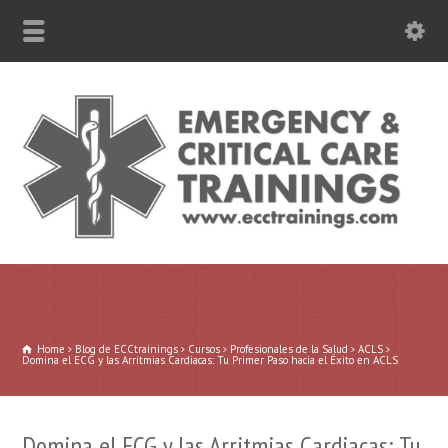
787-630-6301 WhatsApp
Home
Blog de ECCtrainings
Cursos
Profesionales de la Salud
ACLS
Domina el ECG y las Arritmias Cardiacas: Tu Primer Paso hacia el Éxito en ACLS
Domina el ECG y las Arritmias Cardiacas: Tu