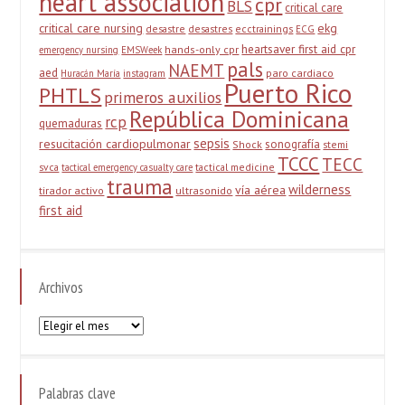
heart association
cpr
BLS
critical care
critical care nursing
ekg
desastre
desastres
ecctrainings
ECG
heartsaver first aid cpr
hands-only cpr
emergency nursing
EMSWeek
pals
NAEMT
aed
paro cardiaco
Huracán María
instagram
Puerto Rico
PHTLS
primeros auxilios
República Dominicana
rcp
quemaduras
sepsis
resucitación cardiopulmonar
sonografía
Shock
stemi
TCCC
TECC
svca
tactical medicine
tactical emergency casualty care
trauma
wilderness
vía aérea
tirador activo
ultrasonido
first aid
Archivos
Archivos
Palabras clave