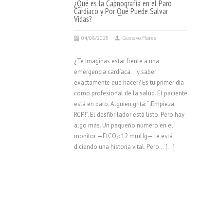
¿Qué es la Capnografía en el Paro
Cardiaco y Por Qué Puede Salvar
Vidas?
04/08/2025
Gustavo Flores
¿Te imaginas estar frente a una
emergencia cardíaca… y saber
exactamente qué hacer? Es tu primer día
como profesional de la salud. El paciente
está en paro. Alguien grita: “¡Empieza
RCP!”. El desfibrilador está listo. Pero hay
algo más. Un pequeño número en el
monitor —EtCO₂: 12 mmHg— te está
diciendo una historia vital. Pero… […]