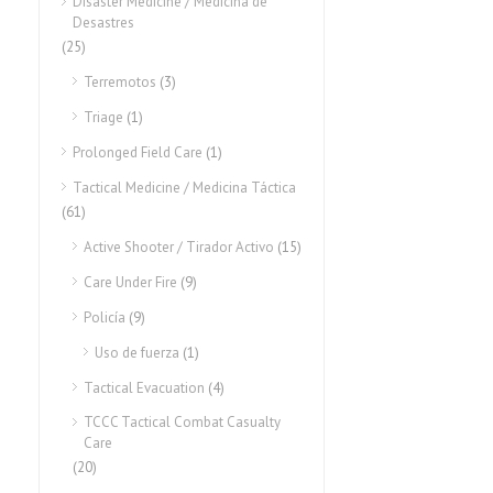
Disaster Medicine / Medicina de
Desastres
(25)
Terremotos
(3)
Triage
(1)
Prolonged Field Care
(1)
Tactical Medicine / Medicina Táctica
(61)
Active Shooter / Tirador Activo
(15)
Care Under Fire
(9)
Policía
(9)
Uso de fuerza
(1)
Tactical Evacuation
(4)
TCCC Tactical Combat Casualty
Care
(20)