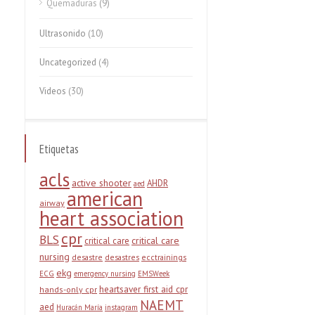
Quemaduras
(9)
Ultrasonido
(10)
Uncategorized
(4)
Videos
(30)
Etiquetas
acls
active shooter
AHDR
aed
american
airway
heart association
cpr
BLS
critical care
critical care
nursing
desastre
desastres
ecctrainings
ekg
ECG
emergency nursing
EMSWeek
heartsaver first aid cpr
hands-only cpr
NAEMT
aed
Huracán María
instagram