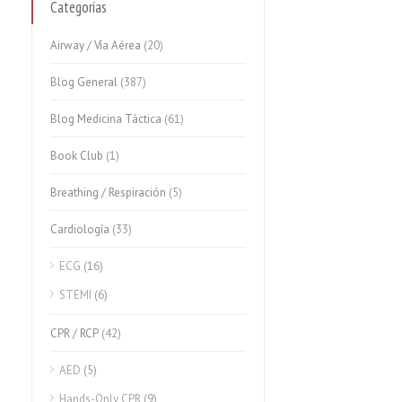
Categorías
Airway / Vía Aérea
(20)
Blog General
(387)
Blog Medicina Táctica
(61)
Book Club
(1)
Breathing / Respiración
(5)
Cardiología
(33)
ECG
(16)
STEMI
(6)
CPR / RCP
(42)
AED
(5)
Hands-Only CPR
(9)