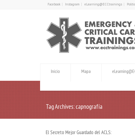
Facebook
Instagram
eLearning@ECCtrainings
Polít
Inicio
Mapa
eLearning@EC
Tag Archives: capnografía
El Secreto Mejor Guardado del ACLS: