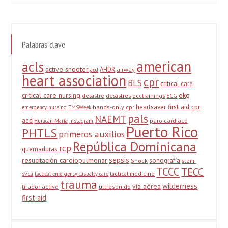
Palabras clave
american
acls
active shooter
AHDR
airway
aed
heart association
cpr
BLS
critical care
critical care nursing
ekg
desastre
desastres
ecctrainings
ECG
heartsaver first aid cpr
hands-only cpr
emergency nursing
EMSWeek
pals
NAEMT
aed
paro cardiaco
Huracán María
instagram
Puerto Rico
PHTLS
primeros auxilios
República Dominicana
rcp
quemaduras
sepsis
resucitación cardiopulmonar
sonografía
Shock
stemi
TCCC
TECC
svca
tactical medicine
tactical emergency casualty care
trauma
wilderness
vía aérea
tirador activo
ultrasonido
first aid