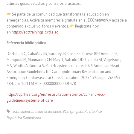
últimas guías, estudios y consejos prácticos.
Sé parte de la comunidad que transforma la educación en
emergencias. Activa tu membresía gratuita en el
ECCnetwork
y accede a
contenido exclusivo, foros y eventos.
Regístrate hoy
en
https://ecctrainings.circle.so
Referencia bibliográfica
Dezfulian C, Cabañas JG, Buckley JR, Cash RE, Crowe RP, Drennan IR,
Mahgoub M, Mannarino CN, May T, Salcido DD, Uzendu AI, Vogelsong
MA, Worth JA, Girotra S. Part 4: systems of care: 2025 American Heart
Association Guidelines for Cardiopulmonary Resuscitation and
Emergency Cardiovascular Care. Circulation. 2025;152(suppl 2):S353–
384. doi: 10.1161/CIR.0000000000001378
https://cpr.heart.org/en/resuscitation-science/cpr-and-ecc-
guidelines/systems-of-care
acls
,
american heart association
,
BLS
,
cpr
,
pals
,
Puerto Rico
,
República Dominicana