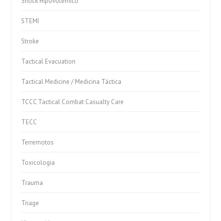
Shock Hipovolémico
STEMI
Stroke
Tactical Evacuation
Tactical Medicine / Medicina Táctica
TCCC Tactical Combat Casualty Care
TECC
Terremotos
Toxicologia
Trauma
Triage