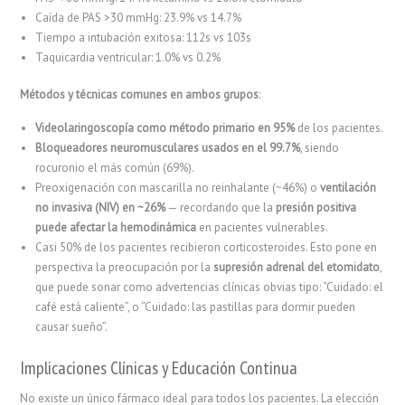
Caída de PAS >30 mmHg: 23.9% vs 14.7%
Tiempo a intubación exitosa: 112s vs 103s
Taquicardia ventricular: 1.0% vs 0.2%
Métodos y técnicas comunes en ambos grupos
:
Videolaringoscopía como método primario en 95%
de los pacientes.
Bloqueadores neuromusculares usados en el 99.7%
, siendo
rocuronio el más común (69%).
Preoxigenación con mascarilla no reinhalante (~46%) o
ventilación
no invasiva (NIV) en ~26%
— recordando que la
presión positiva
puede afectar la hemodinámica
en pacientes vulnerables.
Casi 50% de los pacientes recibieron corticosteroides. Esto pone en
perspectiva la preocupación por la
supresión adrenal del etomidato
,
que puede sonar como advertencias clínicas obvias tipo: “Cuidado: el
café está caliente”, o “Cuidado: las pastillas para dormir pueden
causar sueño”.
Implicaciones Clínicas y Educación Continua
No existe un único fármaco ideal para todos los pacientes. La elección