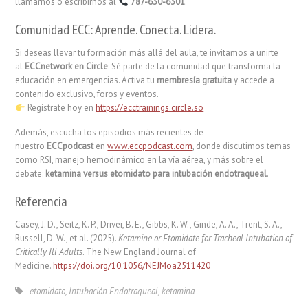
llamarnos o escribirnos al
787-630-6301
.
Comunidad ECC: Aprende. Conecta. Lidera.
Si deseas llevar tu formación más allá del aula, te invitamos a unirte
al
ECCnetwork en Circle
: Sé parte de la comunidad que transforma la
educación en emergencias. Activa tu
membresía gratuita
y accede a
contenido exclusivo, foros y eventos.
Regístrate hoy en
https://ecctrainings.circle.so
Además, escucha los episodios más recientes de
nuestro
ECCpodcast
en
www.eccpodcast.com
, donde discutimos temas
como RSI, manejo hemodinámico en la vía aérea, y más sobre el
debate:
ketamina versus etomidato para intubación endotraqueal
.
Referencia
Casey, J. D., Seitz, K. P., Driver, B. E., Gibbs, K. W., Ginde, A. A., Trent, S. A.,
Russell, D. W., et al. (2025).
Ketamine or Etomidate for Tracheal Intubation of
Critically Ill Adults
. The New England Journal of
Medicine.
https://doi.org/10.1056/NEJMoa2511420
etomidato
,
Intubación Endotraqueal
,
ketamina