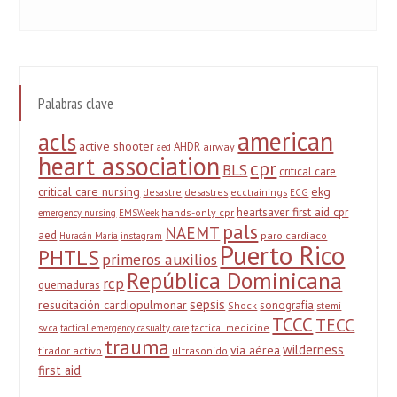
Palabras clave
american
acls
active shooter
AHDR
airway
aed
heart association
cpr
BLS
critical care
critical care nursing
ekg
desastre
desastres
ecctrainings
ECG
heartsaver first aid cpr
hands-only cpr
emergency nursing
EMSWeek
pals
NAEMT
aed
paro cardiaco
Huracán María
instagram
Puerto Rico
PHTLS
primeros auxilios
República Dominicana
rcp
quemaduras
sepsis
resucitación cardiopulmonar
sonografía
Shock
stemi
TCCC
TECC
svca
tactical medicine
tactical emergency casualty care
trauma
wilderness
vía aérea
tirador activo
ultrasonido
first aid