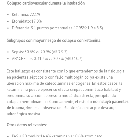
Colapso cardiovascular durante la intubación
:
Ketamina: 22.1%
Etomidato: 17.0%
Diferencia: 5.1 puntos porcentuales (IC 95%: 1.9 a 8.3)
Subgrupos con mayor riesgo de colapso con ketamina
:
Sepsis: 30.6% vs 20.9% (ARD 9.7)
APACHE II ≥20: 31.4% vs 20.7% (ARD 10.7)
Este hallazgo es consistente con lo que entendemos de la fisiología:
en pacientes sépticos o con fallo multiorgánico, ya existe una
liberación máxima de catecolaminas endógenas. En estos casos, la
ketamina no puede ejercer su efecto simpaticomimético habitual y
predomina su acción depresora miocárdica directa, precipitando
colapso hemodinámico. Curiosamente, el estudio
no incluyó pacientes
de trauma
, donde se observa una fisiología similar por descarga
adrenérgica masiva.
Otros datos relevantes
:
PAS < 80 mmHg: 14.4% ketamina vs 10.6% etomidato