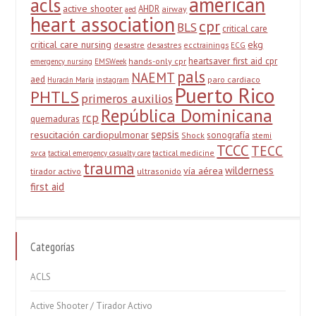
american
acls
active shooter
AHDR
airway
aed
heart association
cpr
BLS
critical care
critical care nursing
ekg
desastre
desastres
ecctrainings
ECG
heartsaver first aid cpr
hands-only cpr
emergency nursing
EMSWeek
pals
NAEMT
aed
paro cardiaco
Huracán María
instagram
Puerto Rico
PHTLS
primeros auxilios
República Dominicana
rcp
quemaduras
sepsis
resucitación cardiopulmonar
sonografía
Shock
stemi
TCCC
TECC
svca
tactical medicine
tactical emergency casualty care
trauma
wilderness
vía aérea
tirador activo
ultrasonido
first aid
Categorías
ACLS
Active Shooter / Tirador Activo